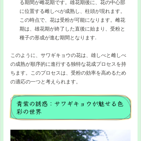
る期間が雌花期です。雄花期後に、花の中心部
に位置する雌しべが成熟し、柱頭が現れます。
この時点で、花は受粉が可能になります。雌花
期は、雄花期が終了した直後に始まり、受粉と
種子の形成が進む期間となります.
このように、サワギキョウの花は、雄しべと雌しべ
の成熟が順序的に進行する独特な花成プロセスを持
ちます。このプロセスは、受粉の効率を高めるため
の適応の一つと考えられます。
青紫の誘惑：サワギキョウが魅せる色
彩の世界