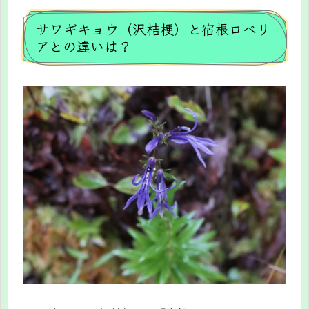
サワギキョウ（沢桔梗）と宿根ロベリ
アとの違いは？