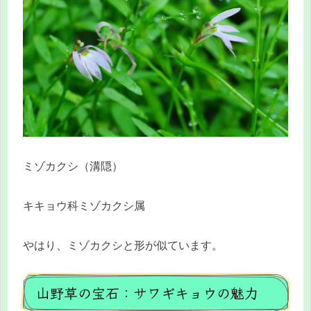
ミゾカクシ（溝隠）
キキョウ科ミゾカクシ属
やはり、ミゾカクシと形が似ています。
山野草の宝石：サワギキョウの魅力