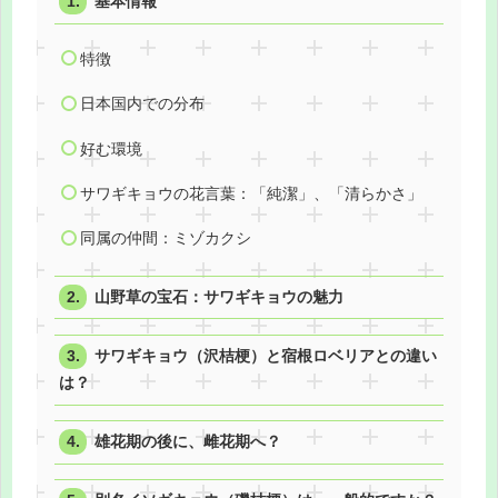
基本情報
特徴
日本国内での分布
好む環境
サワギキョウの花言葉：「純潔」、「清らかさ」
同属の仲間：ミゾカクシ
山野草の宝石：サワギキョウの魅力
サワギキョウ（沢桔梗）と宿根ロベリアとの違い
は？
雄花期の後に、雌花期へ？