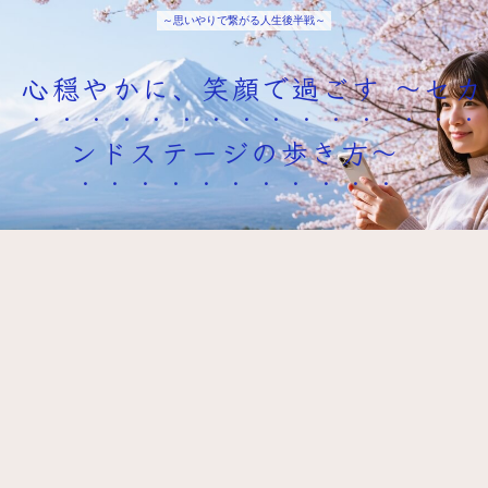
～思いやりで繋がる人生後半戦～
心穏やかに、笑顔で過ごす ～セカ
ンドステージの歩き方～