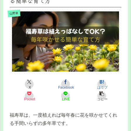
る簡単な育て方
山野草
X
Facebook
はてブ
Pocket
LINE
コピー
福寿草は、一度植えれば毎年春に花を咲かせてくれ
る手間いらずの多年草です。