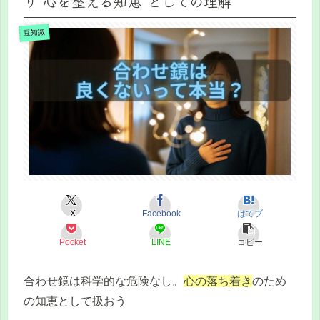
り“心を整える知恵”としての理解
豆知識
X
Facebook
はてブ
Pocket
LINE
コピー
合わせ鏡は科学的な危険なし。
心の落ち着き
のため
の知恵として扱おう