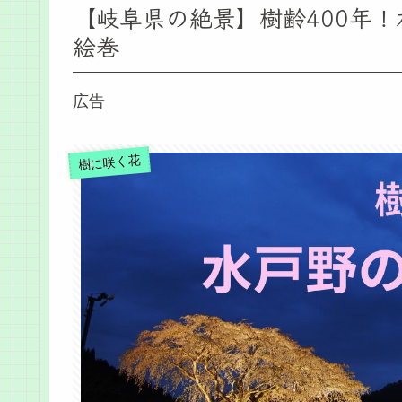
【岐阜県の絶景】樹齢400年
絵巻
広告
樹に咲く花