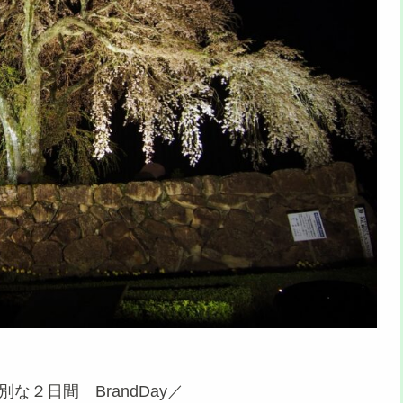
な２日間 BrandDay／