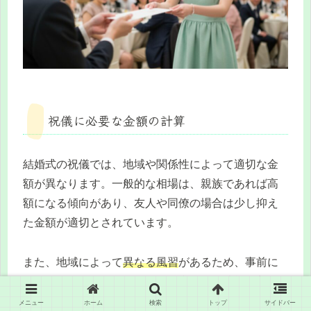
祝儀に必要な金額の計算
結婚式の祝儀では、地域や関係性によって適切な金
額が異なります。一般的な相場は、親族であれば高
額になる傾向があり、友人や同僚の場合は少し抑え
た金額が適切とされています。
また、地域によって
異なる風習
があるため、事前に
周囲の人々やインターネットを利用して情報を収集
することが重要です。
メニュー
ホーム
検索
トップ
サイドバー