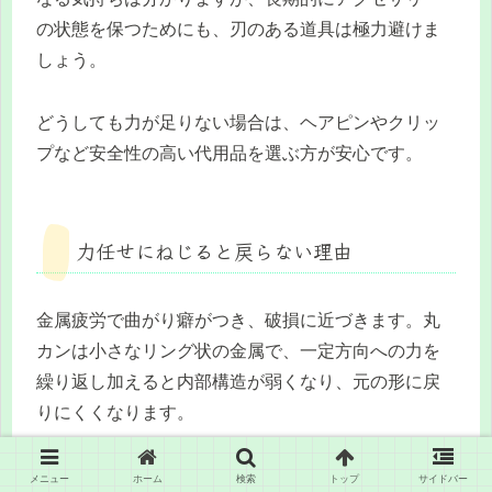
の状態を保つためにも、刃のある道具は極力避けま
しょう。
どうしても力が足りない場合は、ヘアピンやクリッ
プなど安全性の高い代用品を選ぶ方が安心です。
力任せにねじると戻らない理由
金属疲労で曲がり癖がつき、破損に近づきます。丸
カンは小さなリング状の金属で、一定方向への力を
繰り返し加えると内部構造が弱くなり、元の形に戻
りにくくなります。
むやみにねじると、接合部分に負担が集中し、ひび
メニュー
ホーム
検索
トップ
サイドバー