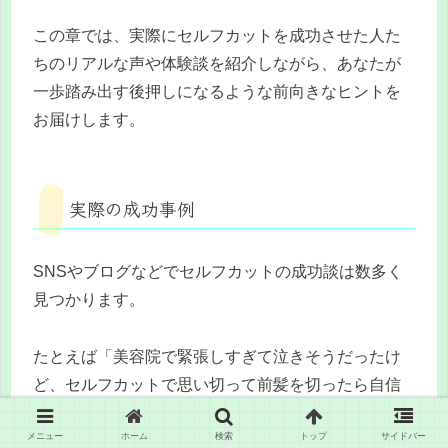
この章では、実際にセルフカットを成功させた人た
ちのリアルな声や体験談を紹介しながら、あなたが
一歩踏み出す後押しになるような前向きなヒントを
お届けします。
実際の成功事例
SNSやブログなどでセルフカットの成功談は数多く
見つかります。
たとえば「美容院で緊張しすぎて泣きそうだったけ
ど、セルフカットで思い切って前髪を切ったら自信
がついた」「失敗を重ねながらも、自分に似合う髪
メニュー
ホーム
検索
トップ
サイドバー
型が見えてきた」などの声は、同じ悩みを抱える人