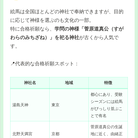
絵馬は全国ほとんどの神社で奉納できますが、目的
に応じて神様を選ぶのも文化の一部。
特に合格祈願なら、
学問の神様「菅原道真公（すが
わらのみちざね）」を祀る神社
が古くから人気で
す。
📍代表的な合格祈願スポット：
神社名
地域
特徴
都心にあり、受験
シーズンには絵馬
湯島天神
東京
がびっしり並ぶこ
とで有名
菅原道真公の生誕
北野天満宮
京都
地に近く、由緒正