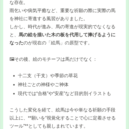
な存在。
雨乞いや病気平癒など、重要な祈願の際に実際の馬
を神社に寄進する風習がありました。
しかし、時代が進み、馬の寄進が現実的でなくなる
と、
馬の絵を描いた木の板を代用して捧げるように
なった
のが現在の「絵馬」の原型です。
🖼️その後、絵のモチーフは馬だけでなく：
十二支（干支）や季節の草花
神社ごとの神様やご神体
現代では“合格”や“安産”など目的別イラストも
こうした変化を経て、絵馬は今や単なる祈願の手段
以上に、**願いを“視覚化することで心に定着させる
ツール”**としても親しまれています。