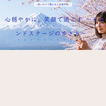
～思いやりで繋がる人生後半戦～
心穏やかに、笑顔で過ごす ～セカ
ンドステージの歩き方～