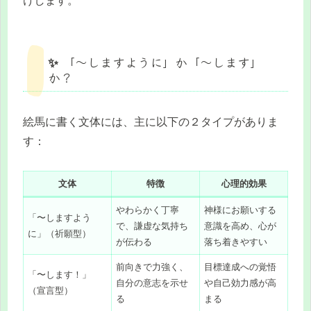
けします。
✨ 「〜しますように」か「〜します」
か？
絵馬に書く文体には、主に以下の２タイプがありま
す：
文体
特徴
心理的効果
やわらかく丁寧
神様にお願いする
「〜しますよう
で、謙虚な気持ち
意識を高め、心が
に」（祈願型）
が伝わる
落ち着きやすい
前向きで力強く、
目標達成への覚悟
「〜します！」
自分の意志を示せ
や自己効力感が高
（宣言型）
る
まる