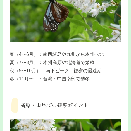
春（4〜6月）：南西諸島や九州から本州へ北上
夏（7〜8月）：本州高原や北海道で繁殖
秋（9〜10月）：南下ピーク、観察の最適期
冬（11月〜）：台湾・中国南部で越冬
高原・山地での観察ポイント