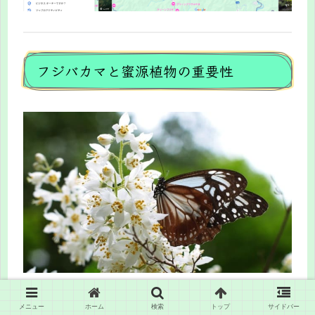
フジバカマと蜜源植物の重要性
アサギマダラが長距離を渡るためには、途中での栄
メニュー
ホーム
検索
トップ
サイドバー