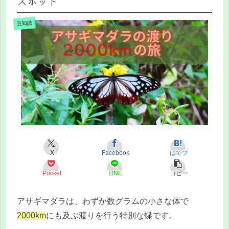
スポット
豆知識
X
Facebook
はてブ
Pocket
LINE
コピー
アサギマダラは、わずか数グラムの小さな体で
2000km
にも及ぶ渡りを行う特別な蝶です。