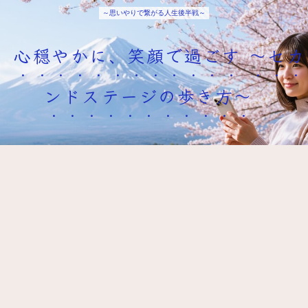
～思いやりで繋がる人生後半戦～
心穏やかに、笑顔で過ごす ～セカ
ンドステージの歩き方～