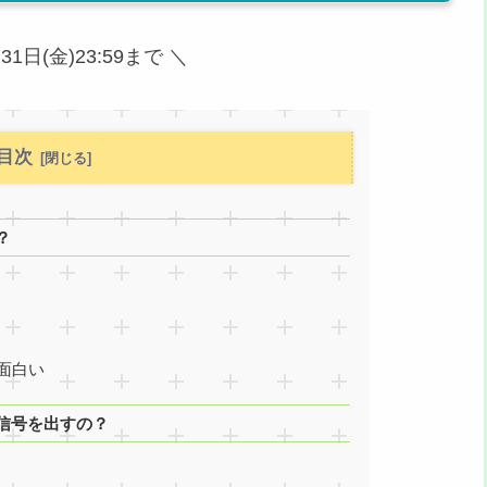
31日(金)23:59まで ＼
目次
？
面白い
信号を出すの？