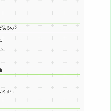
があるの？
る
い
由
めやすい