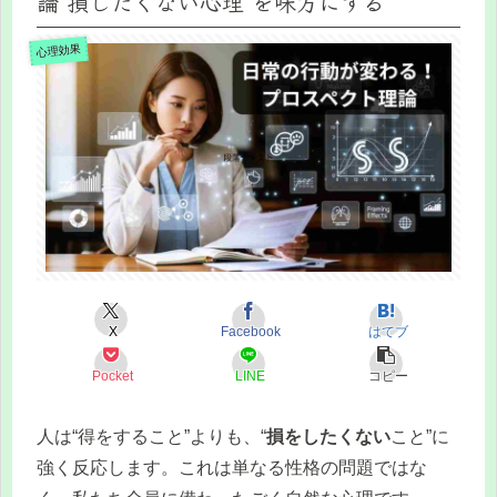
論“損したくない心理”を味方にする
心理効果
X
Facebook
はてブ
Pocket
LINE
コピー
人は“得をすること”よりも、“
損をしたくない
こと”に
強く反応します。これは単なる性格の問題ではな