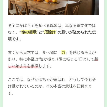
冬至にかぼちゃを食べる風習は、単なる食文化では
なく、
“
命の循環
”と“
厄除け
”の願いが込められた伝
統
です。
古くから日本では、食べ物に「
力
」を感じる考えが
あり、特に冬至は“陰が極まり陽に転じる”日として
新
しい始まりを象徴
します。
ここでは、なぜかぼちゃが選ばれ、どうして今も受
け継がれているのか、その本当の意味を紐解きま
す。