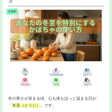
方
豆知識
X
Facebook
はてブ
Pocket
LINE
コピー
冬の寒さが深まる頃、心も体もほっと温まる日が
「
冬至（とうじ）
」です。