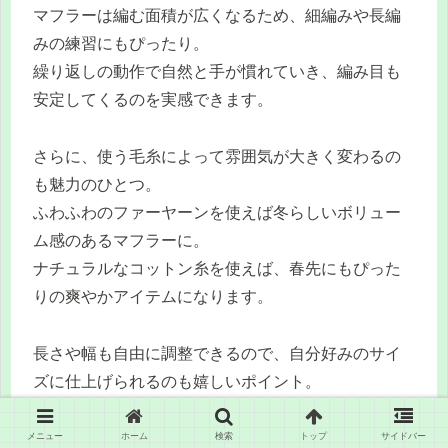
マフラーは編む面積が広くなるため、細編みや長編
みの練習にもぴったり。
繰り返しの動作で自然と手が慣れていき、編み目も
安定してくるのを実感できます。
さらに、使う毛糸によって雰囲気が大きく変わるの
も魅力のひとつ。
ふわふわのファーヤーンを使えば冬らしいボリュー
ム感のあるマフラーに。
ナチュラルなコットン糸を使えば、春先にもぴった
りの爽やかアイテムになります。
長さや幅も自由に調整できるので、自分好みのサイ
ズに仕上げられるのも嬉しいポイント。
途中でボーダー柄に挑戦してみたり、端にフリンジ
をつけてアクセントを加えたりと、アレンジの幅も
メニュー
ホーム
検索
トップ
サイドバー