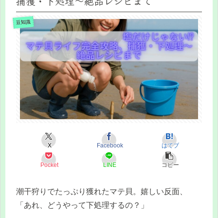
捕獲・下処理〜絶品レシピまで
豆知識
X
Facebook
はてブ
Pocket
LINE
コピー
潮干狩りでたっぷり獲れたマテ貝。嬉しい反面、
「あれ、どうやって下処理するの？」