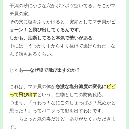
干潟の砂に小さな穴がポツポツ空いてる。そこがマ
テ貝の家。
その穴に塩をふりかけると、突如としてマテ貝が
ビ
ョーン！と飛び出してくるんです。
しかも、油断してると本気で勢いがある
。
中には「うっかり手からすり抜けて逃げられた」な
んて話もあるくらい。
じゃあ──
なぜ塩で飛び出すのか？
これは、マテ貝の体が
急激な塩分濃度の変化に
ビビ
って飛び出す
という、生物としての防衛反応。
つまり、「うわっ！なにこのしょっぱさ!? 死ぬかと
思った！」ってパニクって顔を出すわけです。
……ちょっと気の毒だけど、ありがたくいただきま
す。