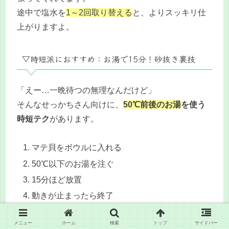
途中で塩水を
1～2回取り替える
と、よりスッキリ仕
上がりますよ。
▽時短派におすすめ：お湯で15分！砂抜き裏技
「えー…一晩待つの無理なんだけど」
そんなせっかちさん向けに、
50℃前後のお湯
を使う
時短テク
があります。
マテ貝をボウルに入れる
50℃以下のお湯を注ぐ
15分ほど放置
動きが止まったら終了
注意点は2つ。
メニュー
ホーム
検索
トップ
サイドバー