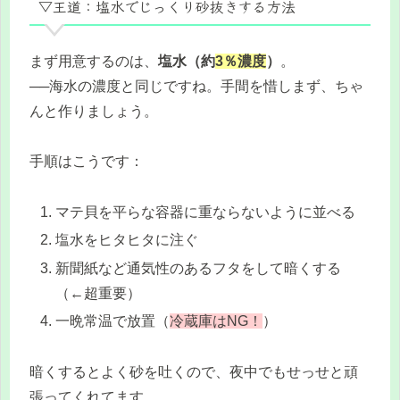
▽王道：塩水でじっくり砂抜きする方法
まず用意するのは、
塩水（約
3％濃度
）
。
──海水の濃度と同じですね。手間を惜しまず、ちゃ
んと作りましょう。
手順はこうです：
マテ貝を平らな容器に重ならないように並べる
塩水をヒタヒタに注ぐ
新聞紙など通気性のあるフタをして暗くする
（←超重要）
一晩常温で放置（
冷蔵庫はNG！
）
暗くするとよく砂を吐くので、夜中でもせっせと頑
張ってくれてます。