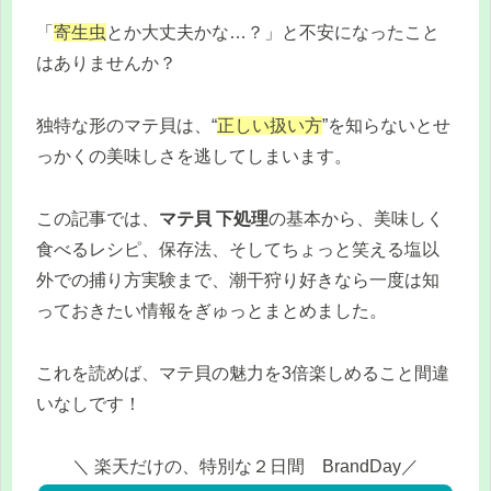
「
寄生虫
とか大丈夫かな…？」と不安になったこと
はありませんか？
独特な形のマテ貝は、“
正しい扱い方
”を知らないとせ
っかくの美味しさを逃してしまいます。
この記事では、
マテ貝 下処理
の基本から、美味しく
食べるレシピ、保存法、そしてちょっと笑える塩以
外での捕り方実験まで、潮干狩り好きなら一度は知
っておきたい情報をぎゅっとまとめました。
これを読めば、マテ貝の魅力を3倍楽しめること間違
いなしです！
＼ 楽天だけの、特別な２日間 BrandDay／