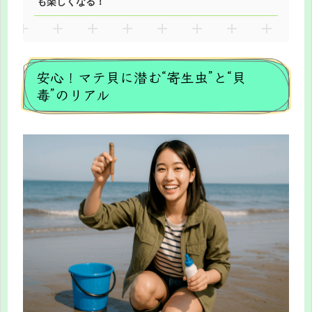
も楽しくなる！
安心！マテ貝に潜む“寄生虫”と“貝
毒”のリアル