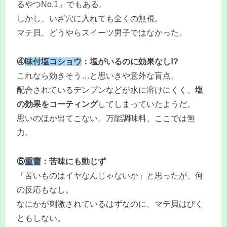
るやつNo.1」でもある。
しかし、いざ穴に入れても全くの無視。
マテ貝、どうやらスイーツ男子ではなかった。
④
味付塩コショウ
：塩がいるのに効果なし!?
これなら効きそう…と思いきや意外な盲点。
配合されているデンプンなどが水に溶けにくく、
塩
の効果をコーティング
してしまっていたようだ。
思いのほか出てこない。万能調味料、ここでは無
力。
⑤
重曹
：苦味にも動じず
「苦いものはイヤなんじゃないか」と思ったが、何
の反応もなし。
なにかが刺激されているはずなのに、マテ貝はびく
ともしない。