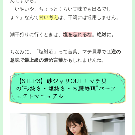
んですから。
「いやいや、ちょっとくらい甘味でも出るでし
ょ？」なんて
甘い考え
は、干潟には通用しません。
潮干狩りに行くときは、
塩を忘れるな
。絶対に。
ちなみに、「塩対応」って言葉、マテ貝界では
逆の
意味で最上級の褒め言葉
かもしれませんね。
【STEP3】砂ジャリOUT！マテ貝
の“砂抜き・塩抜き・内臓処理”パーフ
ェクトマニュアル