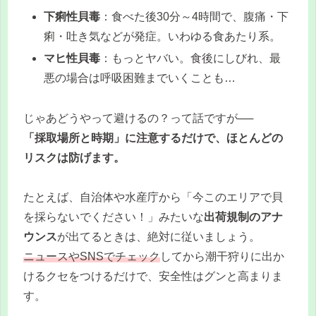
下痢性貝毒
：食べた後30分～4時間で、腹痛・下
痢・吐き気などが発症。いわゆる食あたり系。
マヒ性貝毒
：もっとヤバい。食後にしびれ、最
悪の場合は呼吸困難までいくことも…
じゃあどうやって避けるの？って話ですが──
「採取場所と時期」に注意するだけで、ほとんどの
リスクは防げます。
たとえば、自治体や水産庁から「今このエリアで貝
を採らないでください！」みたいな
出荷規制のアナ
ウンス
が出てるときは、絶対に従いましょう。
ニュースやSNSでチェック
してから潮干狩りに出か
けるクセをつけるだけで、安全性はグンと高まりま
す。