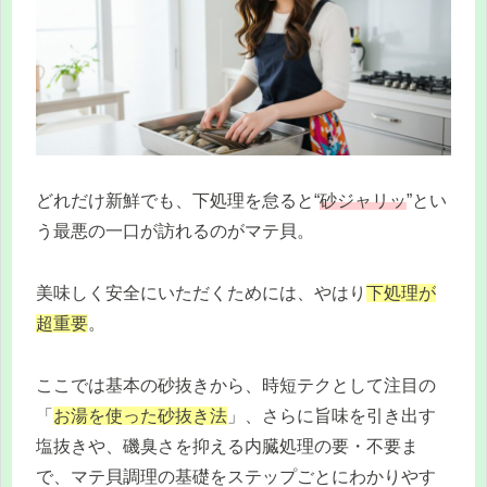
どれだけ新鮮でも、下処理を怠ると“
砂ジャリッ
”とい
う最悪の一口が訪れるのがマテ貝。
美味しく安全にいただくためには、やはり
下処理が
超重要
。
ここでは基本の砂抜きから、時短テクとして注目の
「
お湯を使った砂抜き法
」、さらに旨味を引き出す
塩抜きや、磯臭さを抑える内臓処理の要・不要ま
で、マテ貝調理の基礎をステップごとにわかりやす