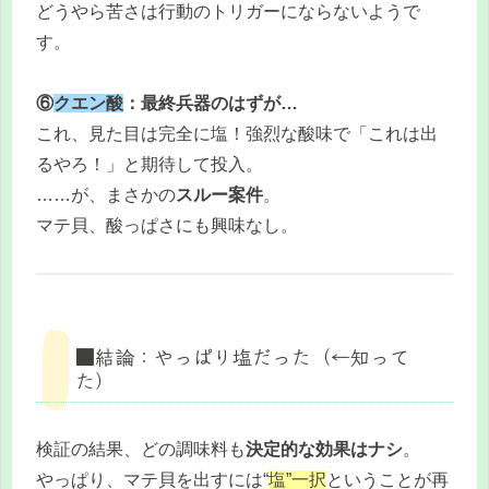
どうやら苦さは行動のトリガーにならないようで
す。
⑥
クエン酸
：最終兵器のはずが…
これ、見た目は完全に塩！強烈な酸味で「これは出
るやろ！」と期待して投入。
……が、まさかの
スルー案件
。
マテ貝、酸っぱさにも興味なし。
■結論：やっぱり塩だった（←知って
た）
検証の結果、どの調味料も
決定的な効果はナシ
。
やっぱり、マテ貝を出すには“
塩”一択
ということが再