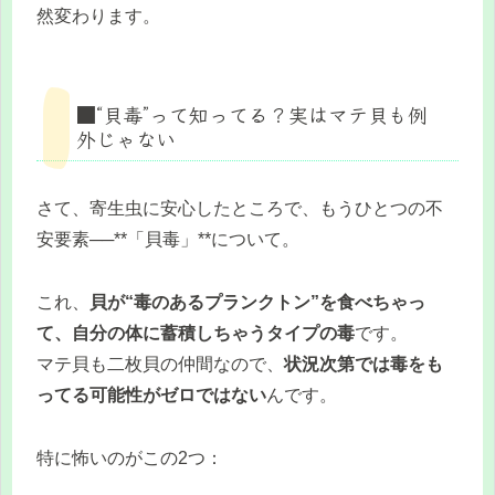
然変わります。
■“貝毒”って知ってる？実はマテ貝も例
外じゃない
さて、寄生虫に安心したところで、もうひとつの不
安要素──**「貝毒」**について。
これ、
貝が“毒のあるプランクトン”を食べちゃっ
て、自分の体に蓄積しちゃうタイプの毒
です。
マテ貝も二枚貝の仲間なので、
状況次第では毒をも
ってる可能性がゼロではない
んです。
特に怖いのがこの2つ：