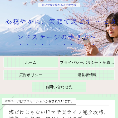
～思いやりで繋がる人生後半戦～
心穏やかに、笑顔で過ごす ～セカ
ンドステージの歩き方～
ホーム
プライバシーポリシー・免責事項
広告ポリシー
運営者情報
お問い合わせ先
※本ページはプロモーションが含まれています。
塩だけじゃない!?マテ貝ライフ完全攻略、