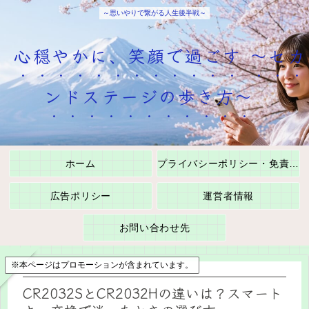
～思いやりで繋がる人生後半戦～
心穏やかに、笑顔で過ごす ～セカ
ンドステージの歩き方～
ホーム
プライバシーポリシー・免責事項
広告ポリシー
運営者情報
お問い合わせ先
※本ページはプロモーションが含まれています。
CR2032SとCR2032Hの違いは？スマート