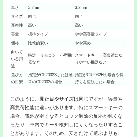
厚さ
3.2mm
3.2mm
サイズ
同じ
同じ
互換性
高い
高い
容量
標準タイプ
やや高容量タイプ
価格
比較的安い
やや高め
向いて
時計・リモコン・小型機
スマートキー・高負荷にな
いる用
器など
りやすい機器など
途
選び方
指定がCR2032Sまたは通
指定がCR2032Hの場合や長
の目安
常のCR2032の場合
持ちを重視したい場合
このように、
見た目やサイズは同じ
ですが、容量や
高負荷性能に違いがあります。特にスマートキーの
場合、電池が弱くなるとロック解除の反応が鈍くな
ったり、車内でキーを検知しにくくなったりするこ
とがあります。そのため、安さだけで選ぶよりも、