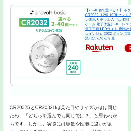
【2〜40個で選べる！】 ボ
CR2032 H 2個 10個 セット 2
ン電池 リチウム AirTag 時
ゲーム 電子体温計 キーレス
電子手帳 LEDライト 腕時計
コイン型 cr 2032 ボタン 
池 ぼたんでんち 豆
CR2032SとCR2032Hは見た目やサイズがほぼ同じ
ため、「どちらを選んでも同じでは？」と思われが
ちです。しかし、実際には容量や性能に違いがあ