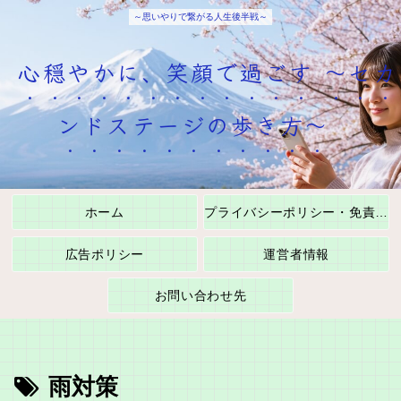
～思いやりで繋がる人生後半戦～
心穏やかに、笑顔で過ごす ～セカ
ンドステージの歩き方～
ホーム
プライバシーポリシー・免責事項
広告ポリシー
運営者情報
お問い合わせ先
雨対策