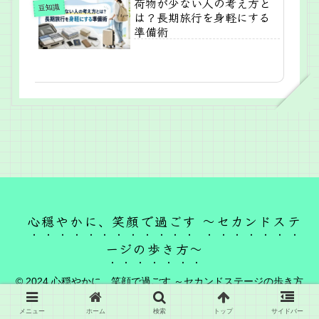
荷物が少ない人の考え方と
豆知識
は？長期旅行を身軽にする
準備術
心穏やかに、笑顔で過ごす ～セカンドステ
ージの歩き方～
© 2024 心穏やかに、笑顔で過ごす ～セカンドステージの歩き方
～.
メニュー
ホーム
検索
トップ
サイドバー