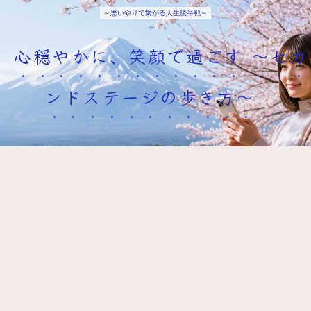
～思いやりで繋がる人生後半戦～
心穏やかに、笑顔で過ごす ～セカ
ンドステージの歩き方～