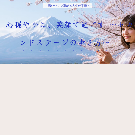
～思いやりで繋がる人生後半戦～
心穏やかに、笑顔で過ごす ～セカ
ンドステージの歩き方～